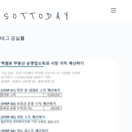
본
문
으
로
건
너
태그
공실률
뛰
기