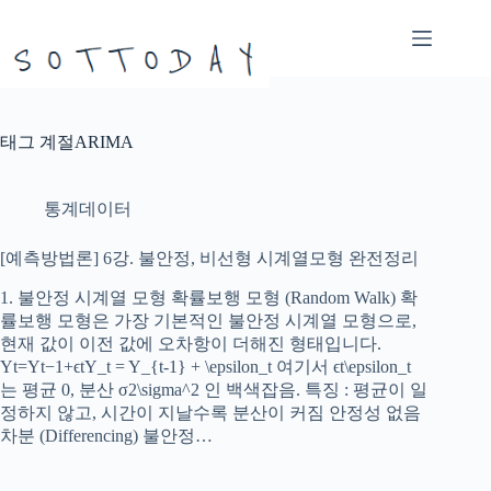
본
문
으
로
건
너
태그
계절ARIMA
뛰
기
통계데이터
[예측방법론] 6강. 불안정, 비선형 시계열모형 완전정리
1. 불안정 시계열 모형 확률보행 모형 (Random Walk) 확
률보행 모형은 가장 기본적인 불안정 시계열 모형으로,
현재 값이 이전 값에 오차항이 더해진 형태입니다.
Yt=Yt−1+ϵtY_t = Y_{t-1} + \epsilon_t​ 여기서 ϵt\epsilon_t
는 평균 0, 분산 σ2\sigma^2 인 백색잡음. 특징 : 평균이 일
정하지 않고, 시간이 지날수록 분산이 커짐 안정성 없음
차분 (Differencing) 불안정…