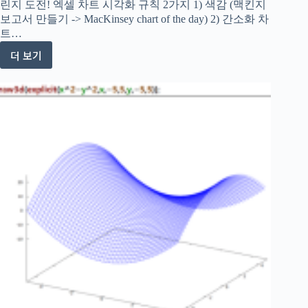
린지 도전! 엑셀 차트 시각화 규칙 2가지 1) 색감 (맥킨지
보고서 만들기 -> MacKinsey chart of the day) 2) 간소화 차
트…
더 보기
비
즈
니
스
엑
셀
차
트
시
각
화
챌
린
지
챕
터
1