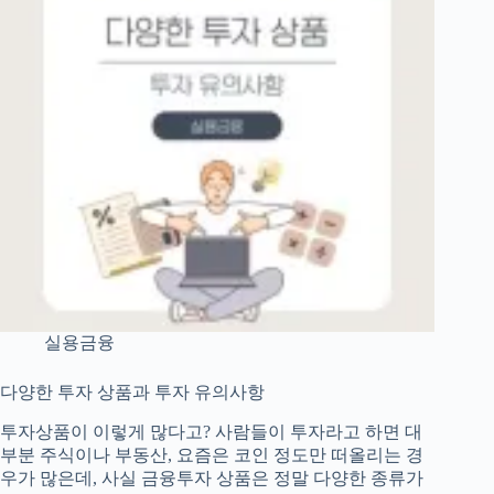
모
든
것
:
신
용
점
수
올
리
는
법
과
신
용
실용금융
불
량
다양한 투자 상품과 투자 유의사항
피
하
투자상품이 이렇게 많다고? 사람들이 투자라고 하면 대
기
부분 주식이나 부동산, 요즘은 코인 정도만 떠올리는 경
우가 많은데, 사실 금융투자 상품은 정말 다양한 종류가