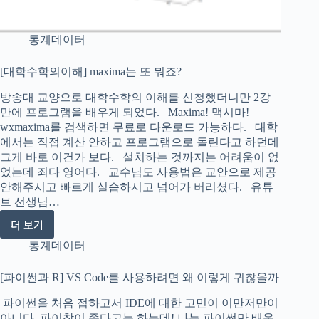
통계데이터
[대학수학의이해] maxima는 또 뭐죠?
방송대 교양으로 대학수학의 이해를 신청했더니만 2강
만에 프로그램을 배우게 되었다. Maxima! 맥시마!
wxmaxima를 검색하면 무료로 다운로드 가능하다. 대학
에서는 직접 계산 안하고 프로그램으로 돌린다고 하던데
그게 바로 이건가 보다. 설치하는 것까지는 어려움이 없
었는데 죄다 영어다. 교수님도 사용법은 교안으로 제공
안해주시고 빠르게 실습하시고 넘어가 버리셨다. 유튜
브 선생님…
더 보기
[대
학
통계데이터
수
학
[파이썬과 R] VS Code를 사용하려면 왜 이렇게 귀찮을까
의
파이썬을 처음 접하고서 IDE에 대한 고민이 이만저만이
이
아니다. 파이참이 좋다고는 하는데! 나는 파이썬만 배울