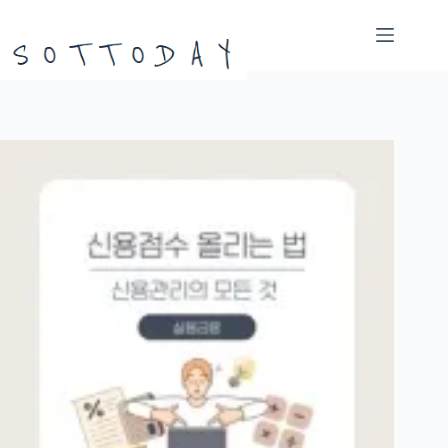
본
문
으
로
건
너
뛰
기