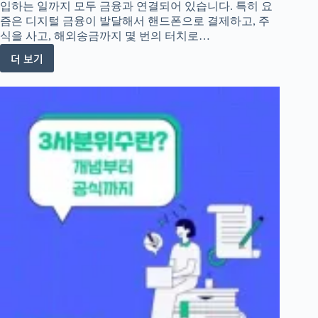
입하는 일까지 모두 금융과 연결되어 있습니다. 특히 요
즘은 디지털 금융이 발달해서 핸드폰으로 결제하고, 주
식을 사고, 해외송금까지 몇 번의 터치로…
더 보기
금
융
의
기
본
개
념
과
주
요
금
융
지
표
완
벽
이