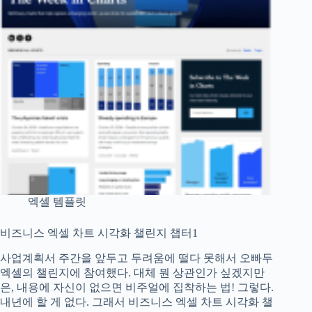
개
념
부
터
공
식,
예
제
까
지
쉽
게
정
리!
엑셀 템플릿
비즈니스 엑셀 차트 시각화 챌린지 챕터1
사업계획서 주간을 앞두고 두려움에 떨다 못해서 오빠두
엑셀의 챌린지에 참여했다. 대체 뭔 상관인가 싶겠지만
은, 내용에 자신이 없으면 비주얼에 집착하는 법! 그렇다.
내년에 할 게 없다. 그래서 비즈니스 엑셀 차트 시각화 챌