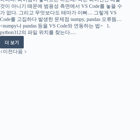
해]
것이 아니기 때문에 범용성 측면에서 VS Code를 놓을 수
maxima
가 없다. 그리고 무엇보다도 테마가 이뻐… 그렇게 VS
는
Code를 고집하다 발생한 문제점 numpy, pandas 오류뜸…
또
<numpy나 pandas 등을 VS Code와 연동하는 법> 1.
뭐
python312의 파일 위치를 찾는다.…
죠?
더 보기
[파
이
이전
다음
썬
과
R]
VS
Code
를
사
용
하
려
면
왜
이