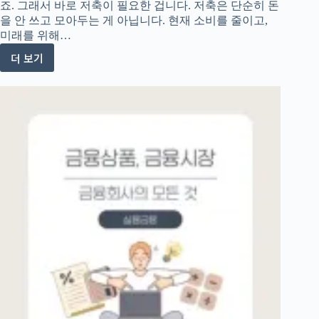
죠. 그래서 바로 저축이 필요한 겁니다. 저축은 단순히 돈
을 안 쓰고 모아두는 게 아닙니다. 현재 소비를 줄이고,
미래를 위해…
더 보기
저
축
완
전
정
복:
돈
의
시
간
가
치
와
복
리
이
해
하