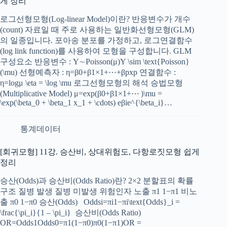
게 정리
로그선형모형(Log-linear Model)이란? 반응변수가 개수
(count) 자료일 때 주로 사용하는 일반화선형모형(GLM)
의 일종입니다. 포아송 분포를 가정하고, 로그연결함수
(log link function)를 사용하여 모형을 구성합니다. GLM
구성요소 반응변수 : Y∼Poisson(μ)Y \sim \text{Poisson}
(\mu) 선형예측자 : η=β0+β1×1+⋯+βpxp 연결함수 :
η=log⁡μ \eta = \log \mu 로그선형모형의 해석 승법모형
(Multiplicative Model) μ=exp⁡(β0+β1×1+⋯ )\mu =
\exp(\beta_0 + \beta_1 x_1 + \cdots) eβie^{\beta_i}…
통계데이터
[회귀모형] 11강. 승산비, 상대위험도, 다항로짓모형 쉽게
정리
승산(Odds)과 승산비(Odds Ratio)란? 2×2 분할표의 확률
구조 질병 발생 질병 미발생 위험인자 노출 π1 1−π1 비노
출 π0 1−π0 승산(Odds) Oddsi=πi1−πi\text{Odds}_i =
\frac{\pi_i}{1 – \pi_i} ​​ 승산비(Odds Ratio)
OR=Odds1Odds0=π1(1−π0)π0(1−π1)OR =