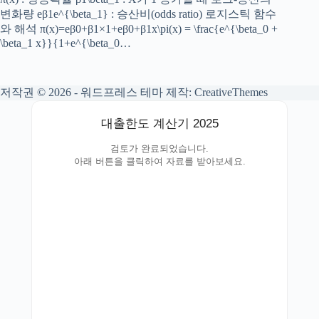
변화량 eβ1e^{\beta_1} : 승산비(odds ratio) 로지스틱 함수
와 해석 π(x)=eβ0+β1×1+eβ0+β1x\pi(x) = \frac{e^{\beta_0 +
\beta_1 x}}{1+e^{\beta_0…
저작권 © 2026 - 워드프레스 테마 제작:
CreativeThemes
대출한도 계산기 2025
검토가 완료되었습니다.
아래 버튼을 클릭하여 자료를 받아보세요.