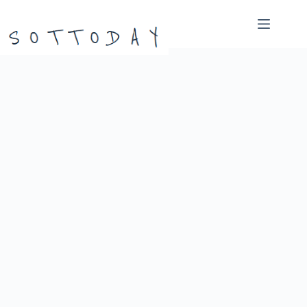
본
문
으
로
건
너
뛰
기