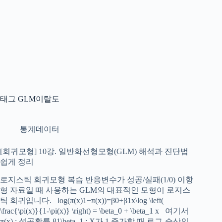
태그
GLM이탈도
통계데이터
[회귀모형] 10강. 일반화선형모형(GLM) 해석과 진단법
쉽게 정리
로지스틱 회귀모형 복습 반응변수가 성공/실패(1/0) 이항
형 자료일 때 사용하는 GLM의 대표적인 모형이 로지스
틱 회귀입니다. log⁡(π(x)1−π(x))=β0+β1x\log \left(
\frac{\pi(x)}{1-\pi(x)} \right) = \beta_0 + \beta_1 x 여기서
π(x) : 성공확률 β1\beta_1 : X가 1 증가할 때 로그-승산의