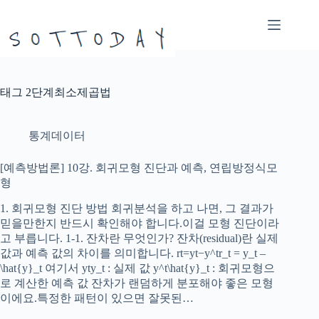
본
문
으
로
건
너
태그
2단계최소제곱법
뛰
기
통계데이터
[예측방법론] 10강. 회귀모형 진단과 예측, 연립방정식모
형
1. 회귀모형 진단 방법 회귀분석을 하고 나면, 그 결과가
믿을만한지 반드시 확인해야 합니다.이걸 모형 진단이라
고 부릅니다. 1-1. 잔차란 무엇인가? 잔차(residual)란 실제
값과 예측 값의 차이를 의미합니다. rt=yt−y^tr_t = y_t –
\hat{y}_t​ 여기서 yty_t : 실제 값 y^t\hat{y}_t : 회귀모형으
로 계산한 예측 값 잔차가 랜덤하게 분포해야 좋은 모형
이에요.특정한 패턴이 있으면 잘못된…