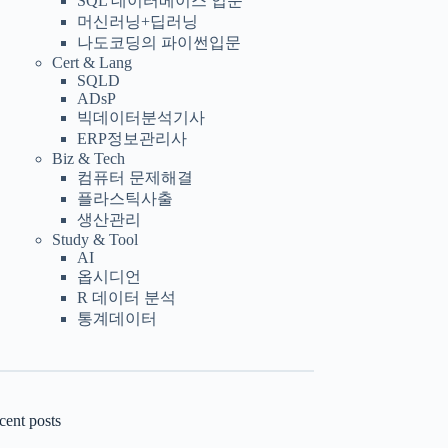
SQL 데이터베이스 입문
머신러닝+딥러닝
나도코딩의 파이썬입문
Cert & Lang
SQLD
ADsP
빅데이터분석기사
ERP정보관리사
Biz & Tech
컴퓨터 문제해결
플라스틱사출
생산관리
Study & Tool
AI
옵시디언
R 데이터 분석
통계데이터
cent posts