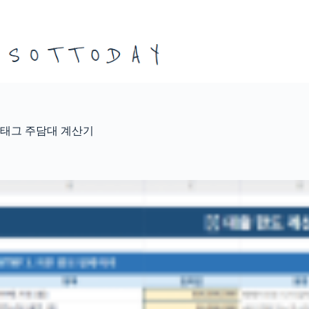
본
문
으
로
건
너
뛰
기
태그
주담대 계산기