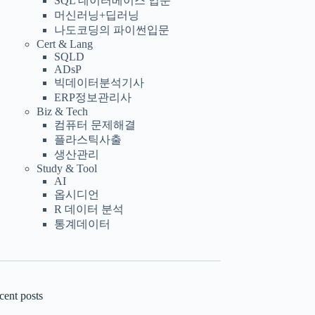
SQL 데이터베이스 입문
머신러닝+딥러닝
나도코딩의 파이썬입문
Cert & Lang
SQLD
ADsP
빅데이터분석기사
ERP정보관리사
Biz & Tech
컴퓨터 문제해결
플라스틱사출
생산관리
Study & Tool
AI
옵시디언
R 데이터 분석
통계데이터
cent posts