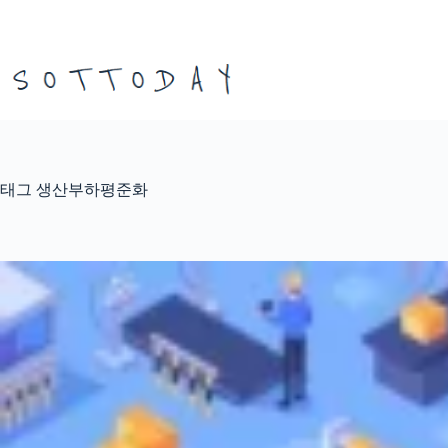
본
문
으
로
건
너
뛰
기
태그
생산부하평준화