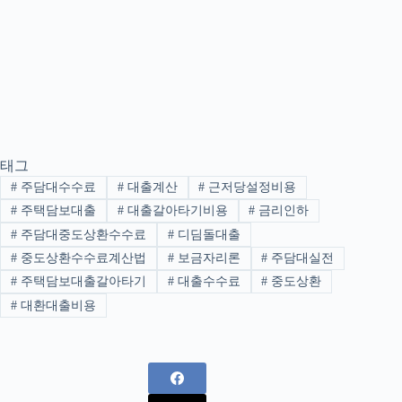
태그
#
주담대수수료
#
대출계산
#
근저당설정비용
#
주택담보대출
#
대출갈아타기비용
#
금리인하
#
주담대중도상환수수료
#
디딤돌대출
#
중도상환수수료계산법
#
보금자리론
#
주담대실전
#
주택담보대출갈아타기
#
대출수수료
#
중도상환
#
대환대출비용