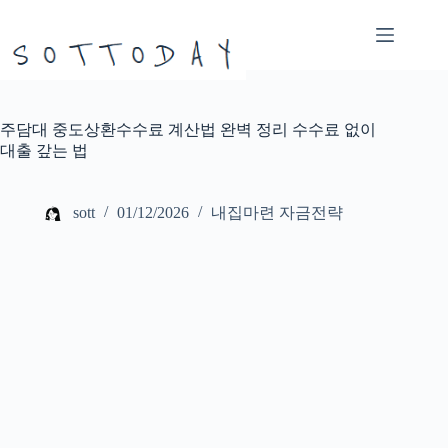
본
문
으
로
건
너
주담대 중도상환수수료 계산법 완벽 정리 수수료 없이
뛰
대출 갚는 법
기
sott
01/12/2026
내집마련 자금전략