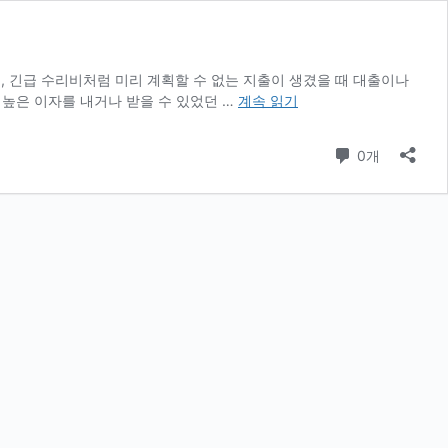
, 긴급 수리비처럼 미리 계획할 수 없는 지출이 생겼을 때 대출이나
비
 높은 이자를 내거나 받을 수 있었던 …
계속 읽기
상
금
댓글
0개
통
장,
얼
마
가
적
당
할
까?
현
실
적
인
기