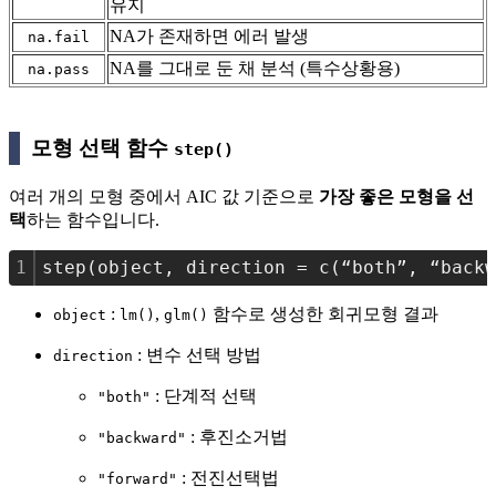
유지
NA가 존재하면 에러 발생
na.fail
NA를 그대로 둔 채 분석 (특수상황용)
na.pass
모형 선택 함수
step()
여러 개의 모형 중에서 AIC 값 기준으로
가장 좋은 모형을 선
택
하는 함수입니다.
1
step(object, direction = c(“both”, “backw
:
,
함수로 생성한 회귀모형 결과
object
lm()
glm()
: 변수 선택 방법
direction
: 단계적 선택
"both"
: 후진소거법
"backward"
: 전진선택법
"forward"