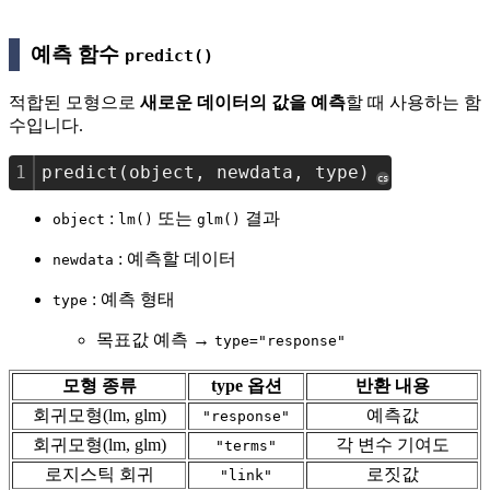
예측 함수
predict()
적합된 모형으로
새로운 데이터의 값을 예측
할 때 사용하는 함
수입니다.
1
predict(object, newdata, type)
cs
:
또는
결과
object
lm()
glm()
: 예측할 데이터
newdata
: 예측 형태
type
목표값 예측 →
type="response"
모형 종류
type 옵션
반환 내용
회귀모형(lm, glm)
예측값
"response"
회귀모형(lm, glm)
각 변수 기여도
"terms"
로지스틱 회귀
로짓값
"link"