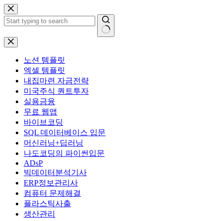
본
문
으
로
결
건
과
너
노션 템플릿
없
뛰
엑셀 템플릿
음
기
내집마련 자금전략
미국주식 퀀트투자
실용금융
무료 웹앱
바이브코딩
SQL 데이터베이스 입문
머신러닝+딥러닝
나도코딩의 파이썬입문
ADsP
빅데이터분석기사
ERP정보관리사
컴퓨터 문제해결
플라스틱사출
생산관리