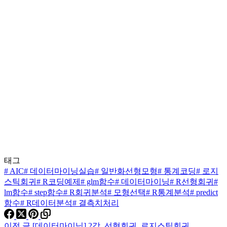
태그
#
AIC
#
데이터마이닝실습
#
일반화선형모형
#
통계코딩
#
로지
스틱회귀
#
R코딩예제
#
glm함수
#
데이터마이닝
#
R선형회귀
#
lm함수
#
step함수
#
R회귀분석
#
모형선택
#
R통계분석
#
predict
함수
#
R데이터분석
#
결측치처리
이전
글
[데이터마이닝] 2강. 선형회귀, 로지스틱회귀