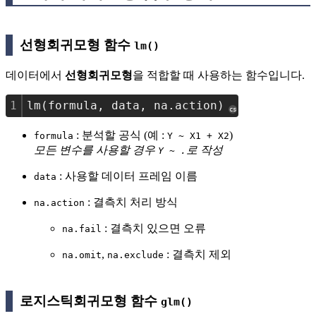
선형회귀모형 함수
lm()
데이터에서
선형회귀모형
을 적합할 때 사용하는 함수입니다.
1
lm(formula, data, na.action)
cs
: 분석할 공식 (예 :
)
formula
Y ~ X1 + X2
모든 변수를 사용할 경우
로 작성
Y ~ .
: 사용할 데이터 프레임 이름
data
: 결측치 처리 방식
na.action
: 결측치 있으면 오류
na.fail
,
: 결측치 제외
na.omit
na.exclude
로지스틱회귀모형 함수
glm()