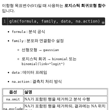
이항형 목표변수(0/1)일 때 사용하는
로지스틱 회귀모형 함수
입니다.
1
glm(formula, family, data, na.action)
cs
: 분석 공식
formula
: 분포와 연결함수 설정
family
선형모형 →
gaussian
로지스틱 회귀 →
또는
binomial
binomial(link="logit")
: 데이터 프레임
data
: 결측치 처리 방식
na.action
옵션
설명
NA가 포함된 행을 제거하고 분석 수행
na.omit
NA가 포함된 행을 제거하되, 결과에는 NA 위치
na.exclude