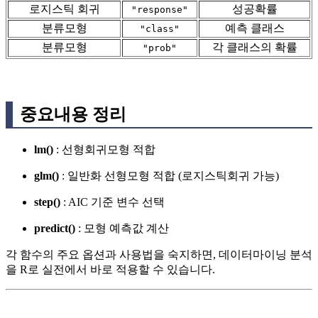
로지스틱 회귀
성공확률
"response"
분류모형
예측 클래스
"class"
분류모형
각 클래스의 확률
"prob"
중요내용 정리
lm()
: 선형회귀모형 적합
glm()
: 일반화 선형모형 적합 (로지스틱회귀 가능)
step()
: AIC 기준 변수 선택
predict()
: 모형 예측값 계산
각 함수의 주요 옵션과 사용법을 숙지하면, 데이터마이닝 분석
을 R로 실전에서 바로 적용할 수 있습니다.