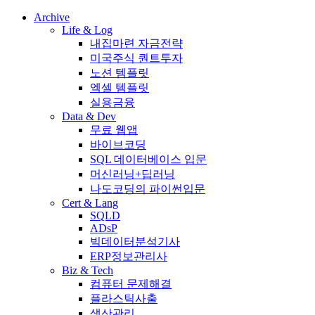
Archive
Life & Log
내집마련 자금전략
미국주식 퀀트투자
노션 템플릿
엑셀 템플릿
실용금융
Data & Dev
무료 웹앱
바이브코딩
SQL 데이터베이스 입문
머신러닝+딥러닝
나도코딩의 파이썬입문
Cert & Lang
SQLD
ADsP
빅데이터분석기사
ERP정보관리사
Biz & Tech
컴퓨터 문제해결
플라스틱사출
생산관리